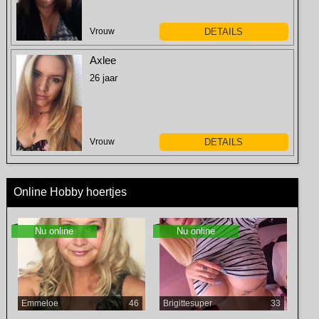
Vrouw
DETAILS
Axlee
26 jaar
Vrouw
DETAILS
Online Hobby hoertjes
Nu online
Nu online
Emmeloe
46
Brigittesuper
33