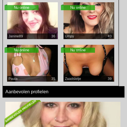
Nu online
Nu online
Janine89
36
Umpy
43
Nu online
Nu online
Paula
35
Zaadsletje
39
Aanbevolen profielen
AANBEVOLEN PROFIELEN