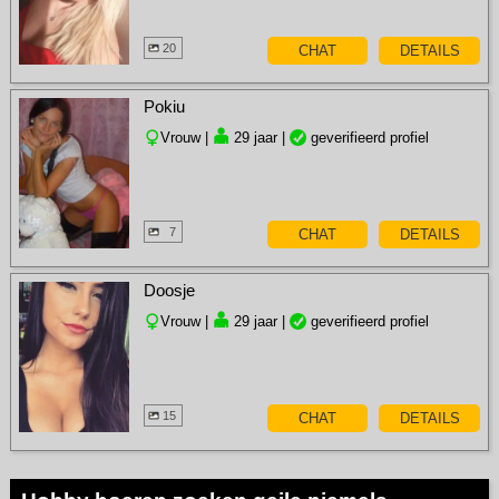
20
CHAT
DETAILS
Pokiu
Vrouw |
29 jaar |
geverifieerd profiel
7
CHAT
DETAILS
Doosje
Vrouw |
29 jaar |
geverifieerd profiel
15
CHAT
DETAILS