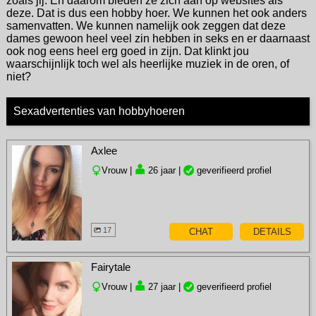
zoals jij. En daarom bieden ze zich aan op websites als
deze. Dat is dus een hobby hoer. We kunnen het ook anders
samenvatten. We kunnen namelijk ook zeggen dat deze
dames gewoon heel veel zin hebben in seks en er daarnaast
ook nog eens heel erg goed in zijn. Dat klinkt jou
waarschijnlijk toch wel als heerlijke muziek in de oren, of
niet?
Sexadvertenties van hobbyhoeren
Axlee
Vrouw |
26 jaar |
geverifieerd profiel
17
CHAT
DETAILS
Fairytale
Vrouw |
27 jaar |
geverifieerd profiel