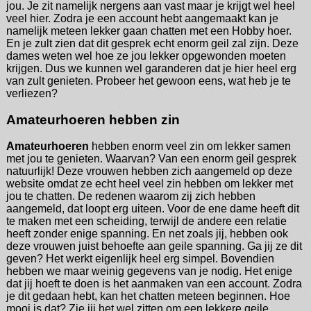
jou. Je zit namelijk nergens aan vast maar je krijgt wel heel
veel hier. Zodra je een account hebt aangemaakt kan je
namelijk meteen lekker gaan chatten met een Hobby hoer.
En je zult zien dat dit gesprek echt enorm geil zal zijn. Deze
dames weten wel hoe ze jou lekker opgewonden moeten
krijgen. Dus we kunnen wel garanderen dat je hier heel erg
van zult genieten. Probeer het gewoon eens, wat heb je te
verliezen?
Amateurhoeren hebben zin
Amateurhoeren
hebben enorm veel zin om lekker samen
met jou te genieten. Waarvan? Van een enorm geil gesprek
natuurlijk! Deze vrouwen hebben zich aangemeld op deze
website omdat ze echt heel veel zin hebben om lekker met
jou te chatten. De redenen waarom zij zich hebben
aangemeld, dat loopt erg uiteen. Voor de ene dame heeft dit
te maken met een scheiding, terwijl de andere een relatie
heeft zonder enige spanning. En net zoals jij, hebben ook
deze vrouwen juist behoefte aan geile spanning. Ga jij ze dit
geven? Het werkt eigenlijk heel erg simpel. Bovendien
hebben we maar weinig gegevens van je nodig. Het enige
dat jij hoeft te doen is het aanmaken van een account. Zodra
je dit gedaan hebt, kan het chatten meteen beginnen. Hoe
mooi is dat? Zie jij het wel zitten om een lekkere geile