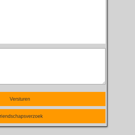
Versturen
riendschapsverzoek