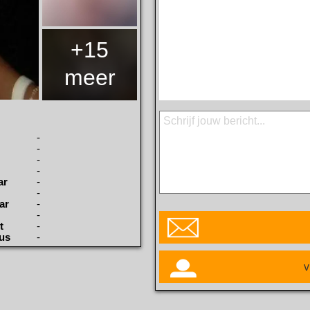
+15
meer
-
-
-
-
ar
-
-
ar
-
-
t
-
tus
-
v